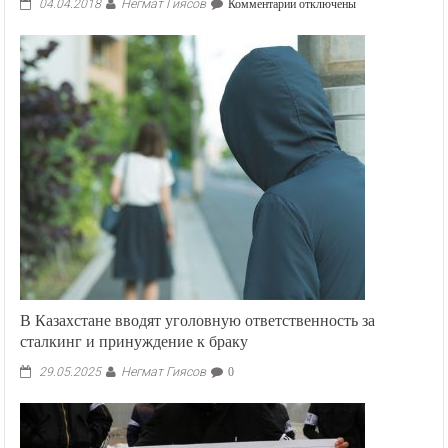
Негмат Гиясов
к
04.04.2018
Комментарии
отключены
записи
В
Индии
полицейские
разыскивают
похитившую
младенца
обезьяну
В Казахстане вводят уголовную ответственность за
сталкинг и принуждение к браку
Негмат Гиясов
29.05.2025
0