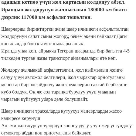
Жергиликтүү ууналардын кыйма-чийме кыймылынан
адашып кетпөө үчүн жол картасын колдонуу абзел.
Ирандын жолдорунун жалпысынан 180000 км болсо
дээрлик 117000 км асфальт төшөлгөн.
Шаарларды бириктирген жана шаар ичиндеги асфальтталган
жолдорунун сапат сыны жогору, бекем экени байкалат.Дагы
көп жылдар бою кызмат кылаары анык
Иранда унаа көп, айрыкча Тегеран шаарында бир багытта 4-5
тилкеден турган жазы транспорт айланмалары өтө көп.
Жолдору жылмакай асфальтталган, жол кыймылын жөнгө
салуу үчүн автожол белгилери, жол чырактар орнотулганы
менен ар бир эле айдоочу жол эрежелерин сактай бербесине
күбө болдук. Оң же сол тарапка бурулуу учун унаанын
чырагын күйгүзүп убара деле болушпайт.
Шаар ичиндеги трассаларда кутуусуз маневрларды жасоо
кадыресе көрүнүш
Ал эми жөө жүргүнчүлөрдүн коопсуздугу учун жер үстүндөгү