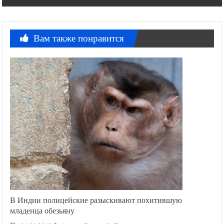
Исфахан шаарынын борбордук «Имам» мечити
записям
Вам также понравится
В Индии полицейские разыскивают похитившую
младенца обезьяну