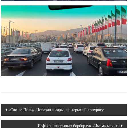
Навигация
«Сио-се-Поль». Исфахан шаарынын тарыхый көпүрөсү
по