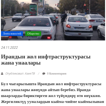
рекламные
ролики
и
презентации.
Лента новостей
Общество
24.11.2022
Ирандын жол инфтраструктурасы
жана унаалары
Опубликовал: АзияТВ
0 Комментариев
Бул чыгарылышта Ирандын жол инфтраструктурасы
жана унаалары жөнүндө айтып беребиз. Иранда
шаарларды бириктирген жол түйүндөрү өтө өнүккөн.