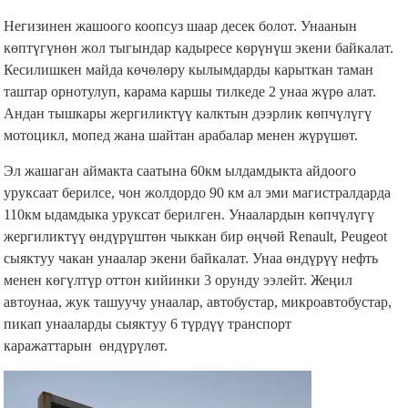
өтмөктөр абдан көп орнотулганы байкалат.
Негизинен жашоого коопсуз шаар десек болот. Унаанын
көптүгүнөн жол тыгындар кадыресе көрүнүш экени байкалат.
Кесилишкен майда көчөлөру кылымдарды карыткан таман
таштар орнотулуп, карама каршы тилкеде 2 унаа жүрө алат.
Андан тышкары жергиликтүү калктын дээрлик көпчүлүгү
мотоцикл, мопед жана шайтан арабалар менен жүрүшөт.
Эл жашаган аймакта саатына 60км ылдамдыкта айдоого
уруксаат берилсе, чон жолдордо 90 км ал эми магистралдарда
110км ыдамдыка уруксат берилген. Унаалардын көпчүлүгү
жергиликтүү өндүрүштөн чыккан бир өңчөй Renault, Peugeot
сыяктуу чакан унаалар экени байкалат. Унаа өндүрүү нефть
менен көгүлтүр оттон кийинки 3 орунду ээлейт. Жеңил
автоунаа, жук ташуучу унаалар, автобустар, микроавтобустар,
пикап унааларды сыяктуу 6 түрдүү транспорт
каражаттарын өндүрүлөт.