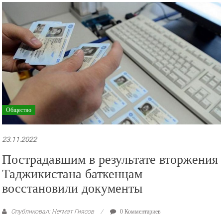
рекламные
ролики
и
презентации.
Общество
23.11.2022
Пострадавшим в результате вторжения
Таджикистана баткенцам
восстановили документы
Опубликовал: Негмат Гиясов
0 Комментариев