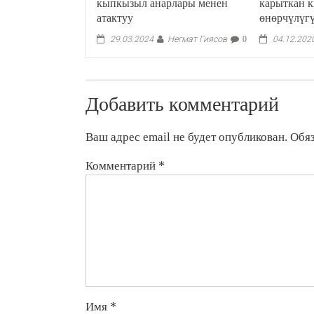
кыпкызыл анарлары менен
карыткан к
атактуу
өнөрчүлүг
Негмат Гиясов
29.03.2024
0
04.12.202
Добавить комментарий
Ваш адрес email не будет опубликован.
Обя
Комментарий
*
Имя
*