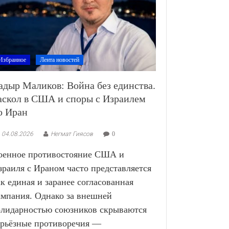
Избранное
Лента новостей
адыр Маликов: Война без единства.
аскол в США и споры с Израилем
о Иран
04.08.2026
Негмат Гиясов
0
оенное противостояние США и
зраиля с Ираном часто представляется
ак единая и заранее согласованная
ампания. Однако за внешней
олидарностью союзников скрываются
ерьёзные противоречия —