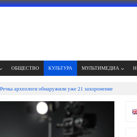
ОБЩЕСТВО
КУЛЬТУРА
МУЛЬТИМЕДИА
Н
Речка археологи обнаружили уже 21 захоронение