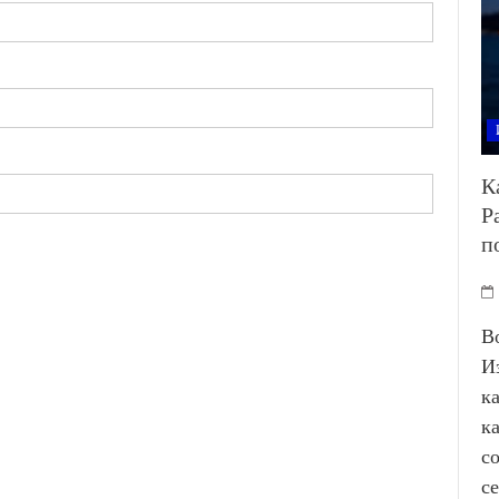
К
Р
п
В
И
к
к
с
с