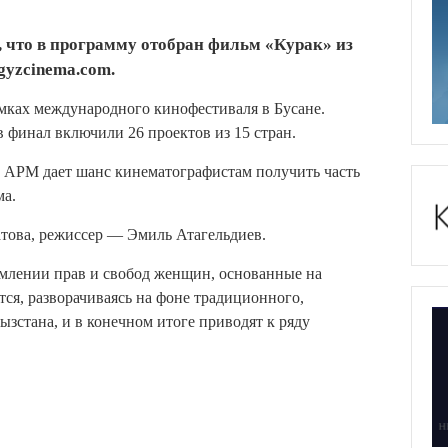
 что в программу отобран фильм «Курак» из
gyzcinema.com.
рамках международного кинофестиваля в Бусане.
в финал включили 26 проектов из 15 стран.
а APM дает шанс кинематографистам получить часть
ма.
ова, режиссер — Эмиль Атагельдиев.
млении прав и свобод женщин, основанные на
тся, разворачиваясь на фоне традиционного,
зстана, и в конечном итоге приводят к ряду