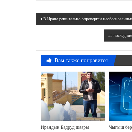
Навигация
В Иране решительно опровергли необоснованные
по
За последние
записям
Вам также понравится
Ирандын Бадруд шаары
Чыгыш бер