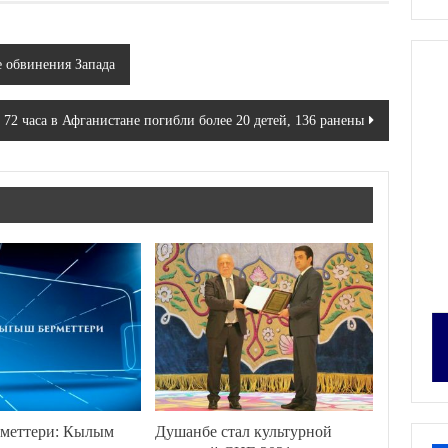
 обвинения Запада
 72 часа в Афганистане погибли более 20 детей, 136 ранены
меттери: Кылым
Душанбе стал культурной