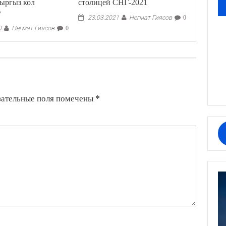
ыргыз кол
столицей СНГ-2021
ү
Негмат Гиясов
23.03.2021
0
Негмат Гиясов
0
0
зательные поля помечены
*