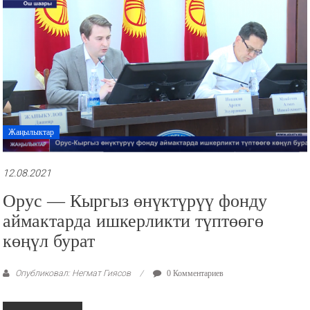
Жаңылыктар
12.08.2021
Орус — Кыргыз өнүктүрүү фонду
аймактарда ишкерликти түптөөгө
көңүл бурат
Опубликовал: Негмат Гиясов
0 Комментариев