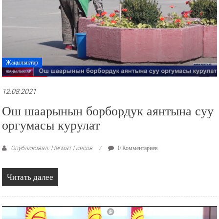
Жаңылыктар
12.08.2021
Ош шаарынын борбордук аянтына суу
оргумасы курулат
Опубликовал: Негмат Гиясов
0 Комментариев
Читать далее