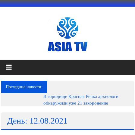
Перейти
к
содержимому
АЗИЯ
ТВ
это
Последние новости:
телеканал
В городище Красная Речка археологи
высокого
обнаружили уже 21 захоронение
качества;
документальные
фильмы,
День: 12.08.2021
музыкальные
произведения,