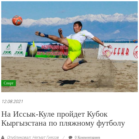
рекламные
ролики
и
презентации.
Спорт
12.08.2021
На Иссык-Куле пройдет Кубок
Кыргызстана по пляжному футболу
Опубликовал: Негмат Гиясов
0 Комментариев