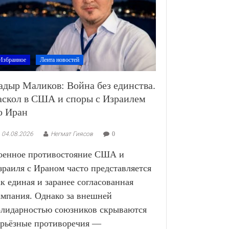
Избранное
Лента новостей
адыр Маликов: Война без единства.
аскол в США и споры с Израилем
о Иран
04.08.2026
Негмат Гиясов
0
оенное противостояние США и
зраиля с Ираном часто представляется
ак единая и заранее согласованная
ампания. Однако за внешней
олидарностью союзников скрываются
ерьёзные противоречия —