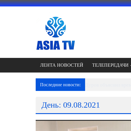
Перейти
к
содержимому
АЗИЯ
ТВ
это
телеканал
высокого
качества;
ЛЕНТА НОВОСТЕЙ
ТЕЛЕПЕРЕДАЧИ
документальные
фильмы,
музыкальные
Последние новости:
Дуров объяснил врем
произведения,
рекламные
День: 09.08.2021
ролики
и
презентации.