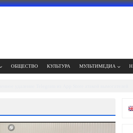
ОБЩЕСТВО
КУЛЬТУРА
МУЛЬТИМЕДИА
Н
енное удаление Telegram из App Store атакой вымогателей