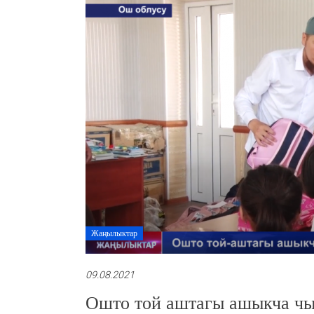
Жаңылыктар
09.08.2021
Ошто той аштагы ашыкча ч