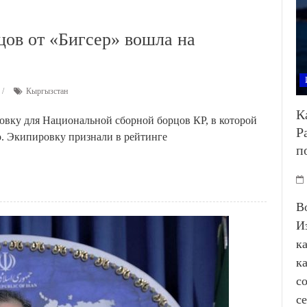
ов от «Бигсер» вошла на
Кыргызстан
К
овку для Национальной сборной борцов КР, в которой
Р
. Экипировку признали в рейтинге
п
В
И
к
к
с
с