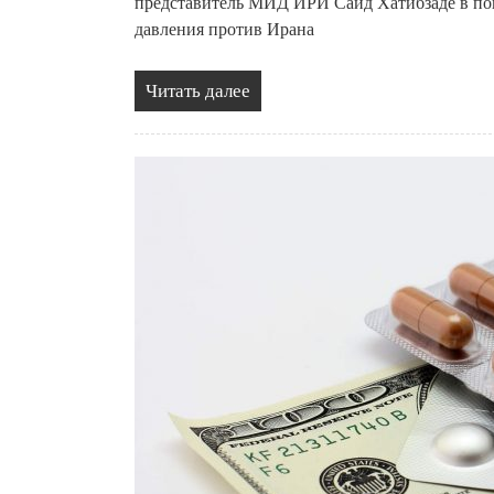
представитель МИД ИРИ Саид Хатибзаде в пон
давления против Ирана
Читать далее