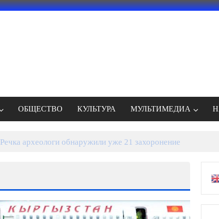
ОБЩЕСТВО
КУЛЬТУРА
МУЛЬТИМЕДИА
Н
Речка археологи обнаружили уже 21 захоронение