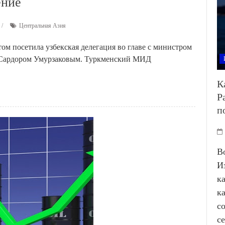
ение
Центральная Азия
ом посетила узбекская делегация во главе с министром
 Сардором Умурзаковым. Туркменский МИД
К
Р
п
В
И
к
к
с
с