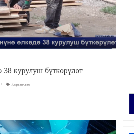
ө 38 курулуш бүткөрүлөт
Кыргызстан