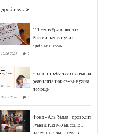
одробнее...
С 1 сентября в школах
России начнут учить
арабский язык
19.06.2026
0
Чолпон требуется системная
реабилитация: семье нужна
помощь
03.05.2026
0
Фонд «Аль-Умма» проводит
гуманитарную миссию в
палестинском лагере в