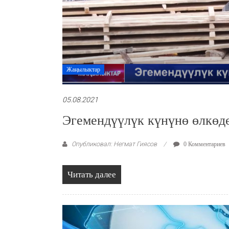
Жаңылыктар
05.08.2021
Эгемендүүлүк күнүнө өлкөд
Опубликовал: Негмат Гиясов
0 Комментариев
Читать далее