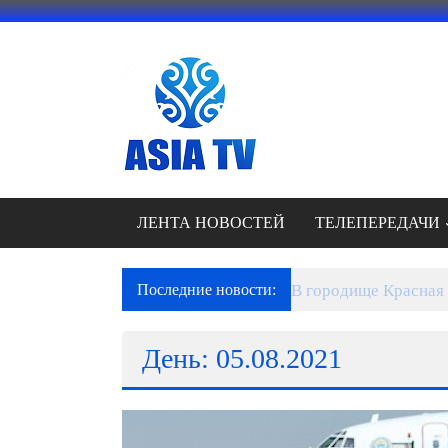
Перейти
к
содержимому
АЗИЯ
ТВ
это
телеканал
высокого
качества;
ЛЕНТА НОВОСТЕЙ
ТЕЛЕПЕРЕДАЧИ
документальные
фильмы,
музыкальные
Последние новости:
В городище Красная 
произведения,
рекламные
День: 05.08.2021
ролики
и
презентации.