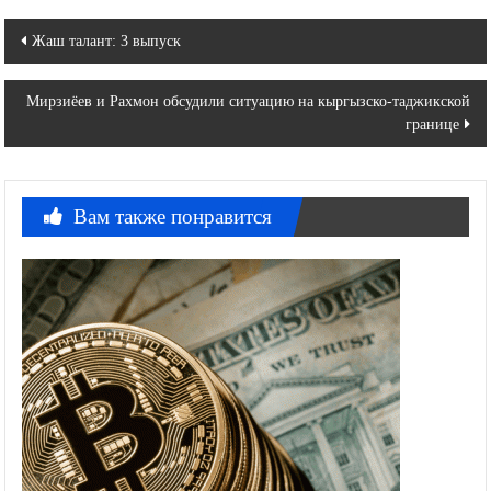
Навигация
Жаш талант: 3 выпуск
по
Мирзиёев и Рахмон обсудили ситуацию на кыргызско-таджикской
записям
границе
Вам также понравится