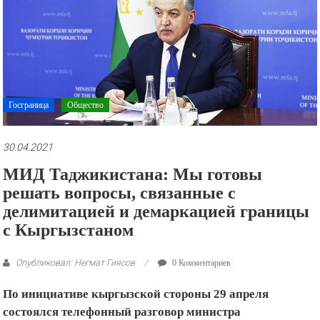
рекламные
ролики
и
презентации.
Госграница
Общество
30.04.2021
МИД Таджикистана: Мы готовы
решать вопросы, связанные с
делимитацией и демаркацией границы
с Кыргызстаном
Опубликовал: Негмат Гиясов
0 Комментариев
По инициативе кыргызской стороны 29 апреля
состоялся телефонный разговор министра