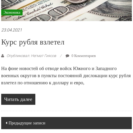
Экономика
23.04.2021
Курс рубля взлетел
Опубликовал: Негмат Гиясов
0 Комментариев
На фоне новостей об отводе войск Южного и Западного
военных округов в пункты постоянной дислокации курс рубля
взлетел по отношению к доллару и евро,
Читать далее
Навигация
Предыдущие записи
по