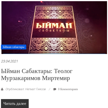
рекламные
ролики
и
презентации.
Ыйман сабактары
23.04.2021
Ыйман Сабактары: Теолог
Мурзакаримов Миртемир
Опубликовал: Негмат Гиясов
0 Комментариев
Читать далее