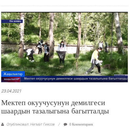
Жаңылыктар
23.04.2021
Мектеп окуучусунун демилгеси
шаардын тазалыгына багытталды
Опубликовал: Негмат Гиясов
0 Комментариев