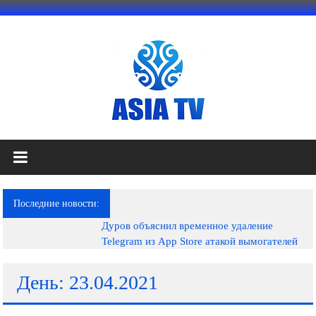
Перейти
к
содержимому
АЗИЯ
ТВ
это
Последние новости:
телеканал
Дуров объяснил временное удаление
высокого
Telegram из App Store атакой вымогателей
качества;
документальные
фильмы,
День: 23.04.2021
музыкальные
произведения,