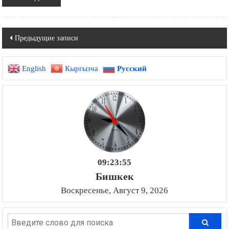
Навигация
Предыдущие записи
по
English
Кыргызча
Русский
записям
09:23:56
Бишкек
Воскресенье, Август 9, 2026