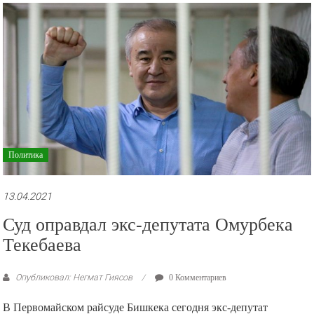
рекламные
ролики
и
презентации.
Политика
13.04.2021
Суд оправдал экс-депутата Омурбека
Текебаева
Опубликовал: Негмат Гиясов
0 Комментариев
В Первомайском райсуде Бишкека сегодня экс-депутат