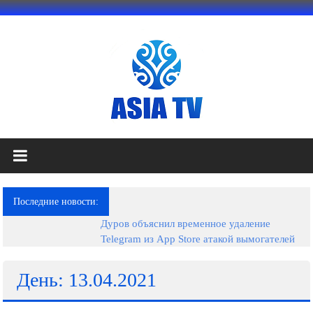
Перейти
к
содержимому
АЗИЯ
ТВ
это
Последние новости:
телеканал
Дуров объяснил временное удаление
высокого
Telegram из App Store атакой вымогателей
качества;
документальные
фильмы,
День: 13.04.2021
музыкальные
произведения,