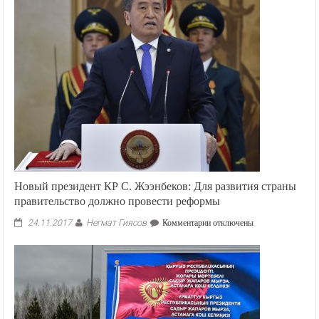
Новый президент КР С. Жээнбеков: Для развития страны
правительство должно провести реформы
Негмат Гиясов
к
24.11.2017
Комментарии
отключены
записи
Новый
президент
КР
С.
Жээнбеков:
Для