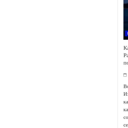
К
Р
п
В
И
к
к
с
с