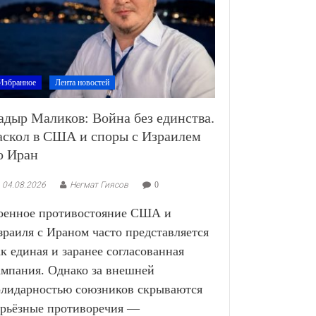
Избранное
Лента новостей
адыр Маликов: Война без единства.
аскол в США и споры с Израилем
о Иран
04.08.2026
Негмат Гиясов
0
оенное противостояние США и
зраиля с Ираном часто представляется
ак единая и заранее согласованная
ампания. Однако за внешней
олидарностью союзников скрываются
ерьёзные противоречия —