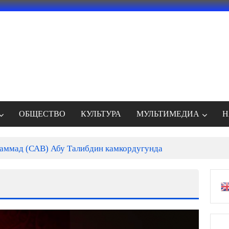
ОБЩЕСТВО
КУЛЬТУРА
МУЛЬТИМЕДИА
Н
ммад (САВ) Абу Талибдин камкордугунда