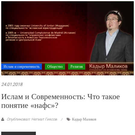
рекламные
ролики
и
презентации.
Ислам и современность
Общество
Религия
24.01.2018
Ислам и Современность: Что такое
понятие «нафс»?
Опубликовал: Негмат Гиясов
Кадыр Маликов