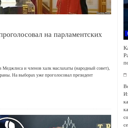
проголосовал на парламентских
К
Р
п
 Меджлиса и членов халк маслахаты (народный совет),
раны. На выборах уже проголосовал президент
В
И
к
к
с
с