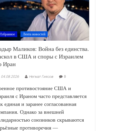
Избранное
Лента новостей
адыр Маликов: Война без единства.
аскол в США и споры с Израилем
о Иран
04.08.2026
Негмат Гиясов
0
оенное противостояние США и
зраиля с Ираном часто представляется
ак единая и заранее согласованная
ампания. Однако за внешней
олидарностью союзников скрываются
ерьёзные противоречия —