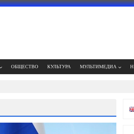
ОБЩЕСТВО
КУЛЬТУРА
МУЛЬТИМЕДИА
Н
енное удаление Telegram из App Store атакой вымогателей