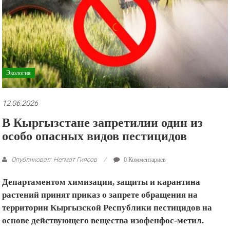
рекламные
ролики
и
презентации.
Экология
12.06.2026
В Кыргызстане запретилии один из
особо опасных видов пестицидов
Опубликовал: Негмат Гиясов
0 Комментариев
Департаментом химизации, защиты и карантина
растений принят приказ о запрете обращения на
территории Кыргызской Республики пестицидов на
основе действующего вещества изофенфос-метил.