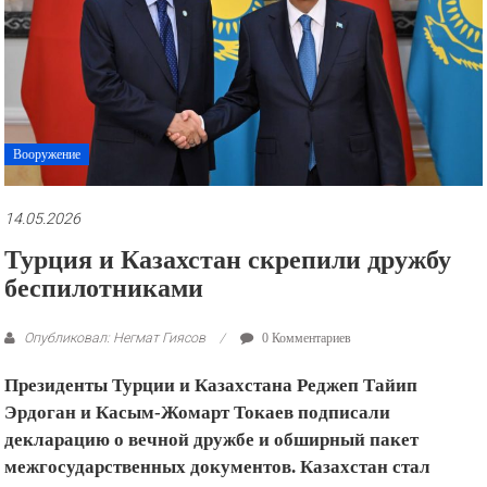
рекламные
ролики
и
презентации.
Вооружение
14.05.2026
Турция и Казахстан скрепили дружбу
беспилотниками
Опубликовал: Негмат Гиясов
0 Комментариев
Президенты Турции и Казахстана Реджеп Тайип
Эрдоган и Касым-Жомарт Токаев подписали
декларацию о вечной дружбе и обширный пакет
межгосударственных документов. Казахстан стал