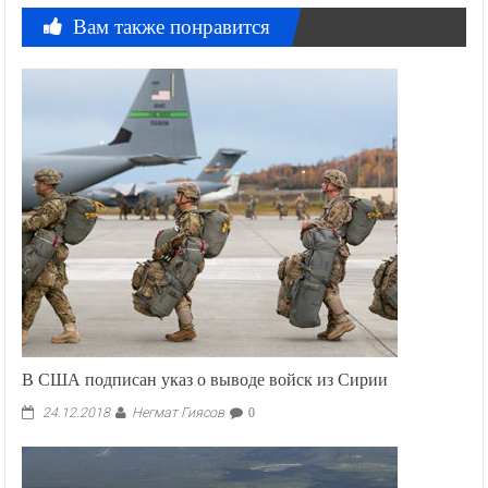
Вам также понравится
В США подписан указ о выводе войск из Сирии
Негмат Гиясов
24.12.2018
0