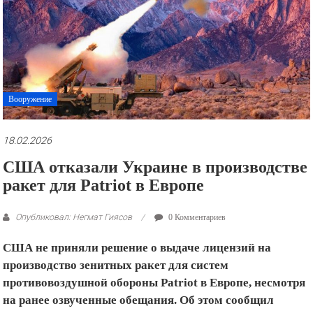
рекламные
ролики
и
презентации.
Вооружение
18.02.2026
США отказали Украине в производстве
ракет для Patriot в Европе
Опубликовал: Негмат Гиясов
0 Комментариев
США не приняли решение о выдаче лицензий на
производство зенитных ракет для систем
противовоздушной обороны Patriot в Европе, несмотря
на ранее озвученные обещания. Об этом сообщил