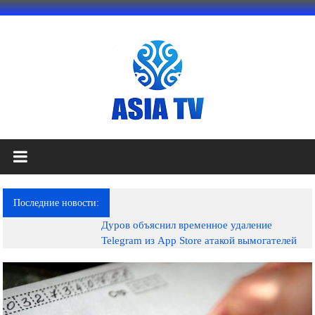
Перейти
к
содержимому
АЗИЯ
ТВ
это
Последние новости:
телеканал
Дуров объяснил временное удаление
высокого
Telegram из App Store атакой вымогателей
качества;
документальные
фильмы,
музыкальные
произведения,