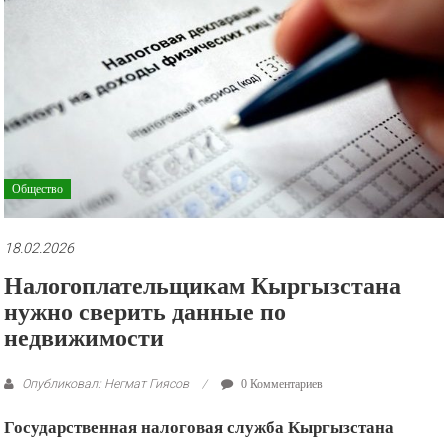
рекламные
ролики
и
презентации.
Общество
18.02.2026
Налогоплательщикам Кыргызстана
нужно сверить данные по
недвижимости
Опубликовал: Негмат Гиясов
0 Комментариев
Государственная налоговая служба Кыргызстана