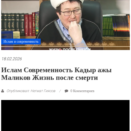
рекламные
ролики
и
презентации.
Ислам и современность
18.02.2026
Ислам Современность Кадыр ажы
Маликов Жизнь после смерти
Опубликовал: Негмат Гиясов
0 Комментариев