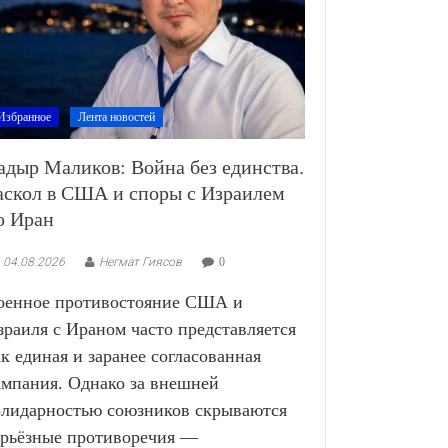
Избранное
Лента новостей
адыр Маликов: Война без единства.
аскол в США и споры с Израилем
о Иран
04.08.2026
Негмат Гиясов
0
оенное противостояние США и
зраиля с Ираном часто представляется
ак единая и заранее согласованная
ампания. Однако за внешней
олидарностью союзников скрываются
ерьёзные противоречия —