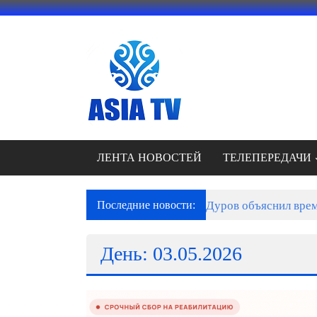
Перейти
к
содержимому
АЗИЯ
ТВ
это
телеканал
высокого
качества;
ЛЕНТА НОВОСТЕЙ
ТЕЛЕПЕРЕДАЧИ
документальные
фильмы,
музыкальные
Последние новости:
Дуров объяснил врем
произведения,
рекламные
День: 03.05.2026
ролики
и
презентации.