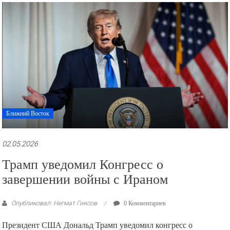
рекламные
ролики
и
презентации.
Ближний Восток
02.05.2026
Трамп уведомил Конгресс о
завершении войны с Ираном
Опубликовал: Негмат Гиясов
0 Комментариев
Президент США Дональд Трамп уведомил конгресс о