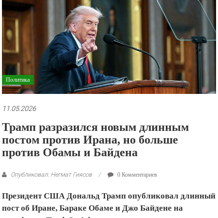
рекламные
ролики
и
презентации.
Политика
11.05.2026
Трамп разразился новым длинным
постом против Ирана, но больше
против Обамы и Байдена
Опубликовал: Негмат Гиясов
0 Комментариев
Президент США Дональд Трамп опубликовал длинный
пост об Иране, Бараке Обаме и Джо Байдене на