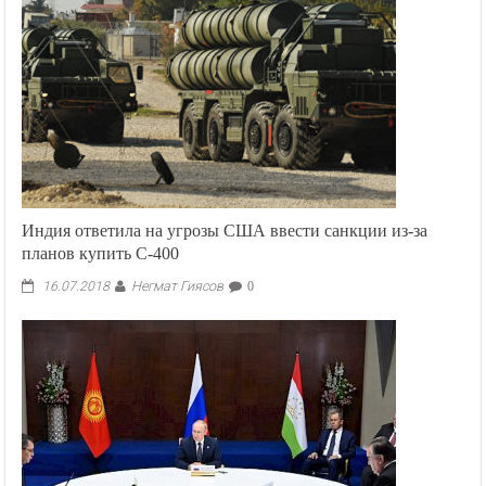
выйдут
из
ядерной
сделки,
то
вскоре
пожалеют
об
этом
Индия ответила на угрозы США ввести санкции из-за
планов купить С-400
Негмат Гиясов
16.07.2018
0