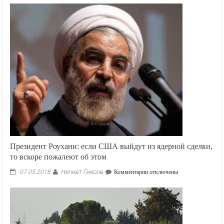
Президент Роухани: если США выйдут из ядерной сделки,
то вскоре пожалеют об этом
Негмат Гиясов
к
07.05.2018
Комментарии
отключены
записи
Президент
Роухани:
если
США