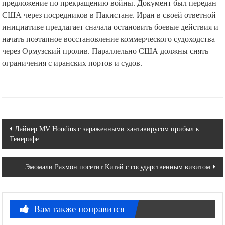
предложение по прекращению войны. Документ был передан
США через посредников в Пакистане. Иран в своей ответной
инициативе предлагает сначала остановить боевые действия и
начать поэтапное восстановление коммерческого судоходства
через Ормузский пролив. Параллельно США должны снять
ограничения с иранских портов и судов.
Навигация
Лайнер MV Hondius с зараженными хантавирусом прибыл к
Тенерифе
по
записям
Эмомали Рахмон посетит Китай с государственным визитом
Вам также понравится