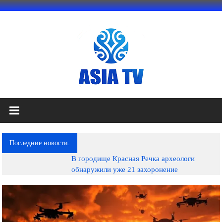
Перейти
к
содержимому
АЗИЯ
ТВ
это
Последние новости:
телеканал
В городище Красная Речка археологи
высокого
обнаружили уже 21 захоронение
качества;
документальные
фильмы,
музыкальные
произведения,