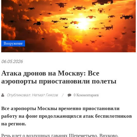
рекламные
ролики
и
презентации.
Вооружение
06.05.2026
Атака дронов на Москву: Все
аэропорты приостановили полеты
Опубликовал: Негмат Гиясов
0 Комментариев
Все аэропорты Москвы временно приостановили
работу на фоне продолжающихся атак беспилотников
на регион.
Речь идет о воздушных гаванях Шереметьево, Внуково,