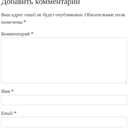
Добавить комментарий
Жардагы
Супара
Ваш адрес email не будет опубликован.
Обязательные поля
этно-
комплексинде
помечены
*
Комментарий
*
Имя
*
Email
*