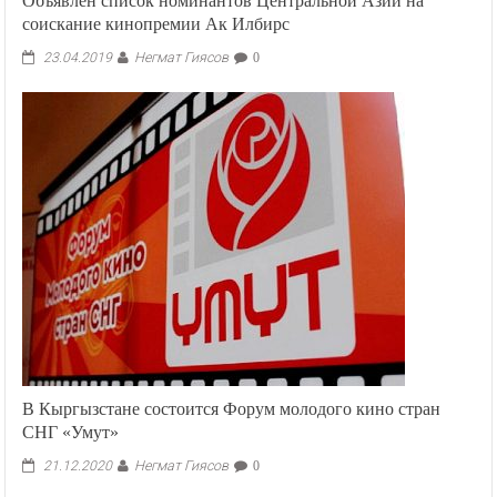
Объявлен список номинантов Центральной Азии на
соискание кинопремии Ак Илбирс
Негмат Гиясов
23.04.2019
0
В Кыргызстане состоится Форум молодого кино стран
СНГ «Умут»
Негмат Гиясов
21.12.2020
0