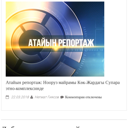
Атайын репортаж: Нооруз майрамы Көк-Жардагы Супара
этно-комплексинде
Негмат Гиясов
к
22.03.2018
Комментарии
отключены
записи
Атайын
репортаж:
Нооруз
майрамы
Көк-