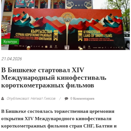
рекламные
ролики
и
презентации.
Культура
21.04.2026
В Бишкеке стартовал XIV
Международный кинофестиваль
короткометражных фильмов
Опубликовал: Негмат Гиясов
0 Комментариев
В Бишкеке состоялась торжественная церемония
открытия XIV Международного кинофестиваля
короткометражных фильмов стран СНГ, Балтии и