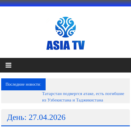
Перейти
к
содержимому
АЗИЯ
ТВ
это
Последние новости:
телеканал
Татарстан подвергся атаке, есть погибшие
высокого
из Узбекистана и Таджикистана
качества;
документальные
фильмы,
День: 27.04.2026
музыкальные
произведения,