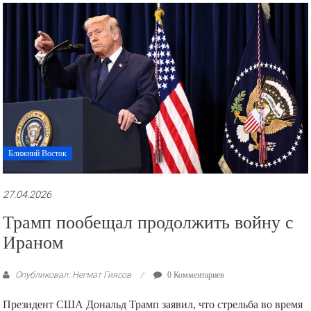
рекламные
ролики
и
презентации.
Ближний Восток
27.04.2026
Трамп пообещал продолжить войну с
Ираном
Опубликовал: Негмат Гиясов
0 Комментариев
Президент США Дональд Трамп заявил, что стрельба во время