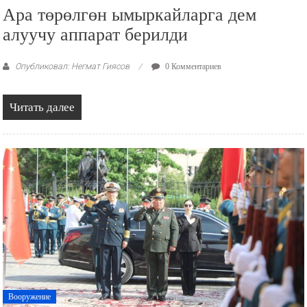
Ара төрөлгөн ымыркайларга дем
алуучу аппарат берилди
Опубликовал: Негмат Гиясов
0 Комментариев
Читать далее
Вооружение