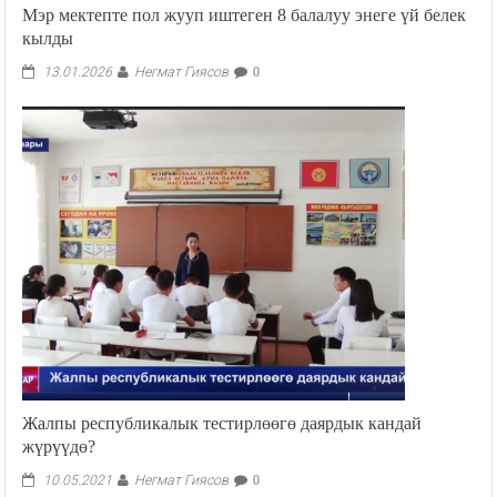
Мэр мектепте пол жууп иштеген 8 балалуу энеге үй белек
кылды
Негмат Гиясов
13.01.2026
0
Жалпы республикалык тестирлөөгө даярдык кандай
жүрүүдө?
Негмат Гиясов
10.05.2021
0