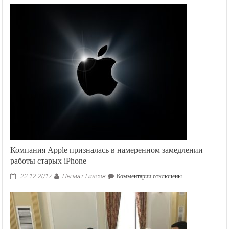
Компания Apple призналась в намеренном замедлении
работы старых iPhone
Негмат Гиясов
к
22.12.2017
Комментарии
отключены
записи
Компания
Apple
призналась
в