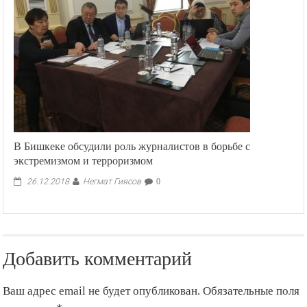
намеренном
замедлении
работы
старых
iPhone
В Бишкеке обсудили роль журналистов в борьбе с
экстремизмом и терроризмом
Негмат Гиясов
26.12.2018
0
Добавить комментарий
Ваш адрес email не будет опубликован.
Обязательные поля