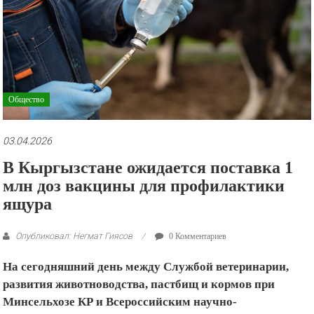
рекламные
ролики
и
презентации.
Общество
03.04.2026
В Кыргызстане ожидается поставка 1
млн доз вакцины для профилактики
ящура
Опубликовал: Негмат Гиясов
0 Комментариев
На сегодняшний день между Службой ветеринарии,
развития животноводства, пастбищ и кормов при
Минсельхозе КР и Всероссийским научно-