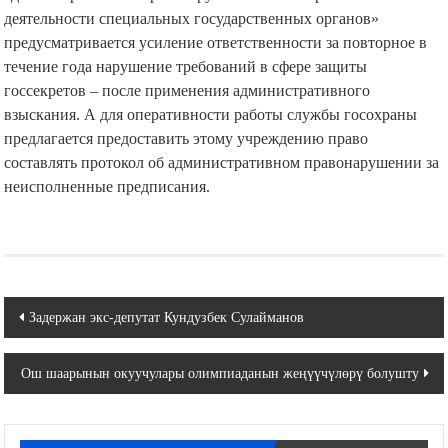
деятельности специальных государственных органов»
предусматривается усиление ответственности за повторное в
течение года нарушение требований в сфере защиты
госсекретов – после применения административного
взыскания. А для оперативности работы службы госохраны
предлагается предоставить этому учреждению право
составлять протокол об административном правонарушении за
неисполненные предписания.
Навигация
Задержан экс-депутат Кундузбек Сулайманов
по
Ош шаарынын окуучулары олимпиаданын жеңүүчүлөрү болушту
записям