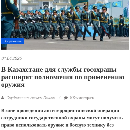
рекламные
ролики
и
презентации.
Вооружение
01.04.2026
В Казахстане для службы госохраны
расширят полномочия по применению
оружия
Опубликовал: Негмат Гиясов
0 Комментариев
В зоне проведения антитеррористической операции
сотрудники государственной охраны могут получить
право использовать оружие и боевую технику без