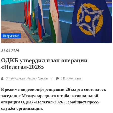
рекламные
ролики
и
презентации.
Вооружение
31.03.2026
ОДКБ утвердил план операции
«Нелегал-2026»
Опубликовал: Негмат Гиясов
0 Комментариев
В режиме видеоконференцсвязи 26 марта состоялось
заседание Международного штаба региональной
операции ОДКБ «Нелегал-2026», сообщает пресс-
служба организации.