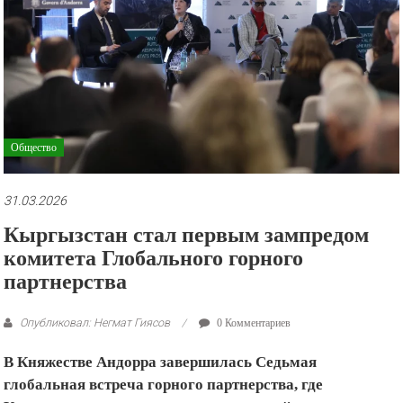
рекламные
ролики
и
презентации.
Общество
31.03.2026
Кыргызстан стал первым зампредом
комитета Глобального горного
партнерства
Опубликовал: Негмат Гиясов
0 Комментариев
В Княжестве Андорра завершилась Седьмая
глобальная встреча горного партнерства, где