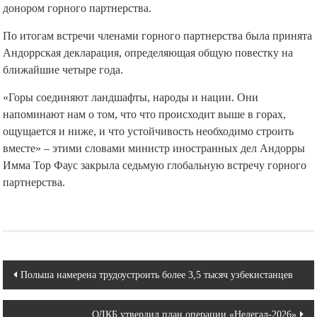
донором горного партнерства.
По итогам встречи членами горного партнерства была принята
Андоррская декларация, определяющая общую повестку на
ближайшие четыре года.
«Горы соединяют ландшафты, народы и нации. Они
напоминают нам о том, что что происходит выше в горах,
ощущается и ниже, и что устойчивость необходимо строить
вместе» – этими словами министр иностранных дел Андорры
Имма Тор Фаус закрыла седьмую глобальную встречу горного
партнерства.
Навигация
Польша намерена трудоустроить более 3,5 тысяч узбекистанцев
по
ОДКБ утвердил план операции «Нелегал-2026»