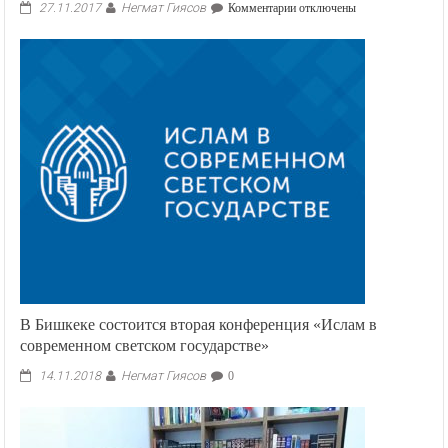
Негмат Гиясов
к
27.11.2017
Комментарии
отключены
записи
В
Бишкеке
запретили
собирать
в
школах
с
родителей
деньги
В Бишкеке состоится вторая конференция «Ислам в
современном светском государстве»
Негмат Гиясов
14.11.2018
0