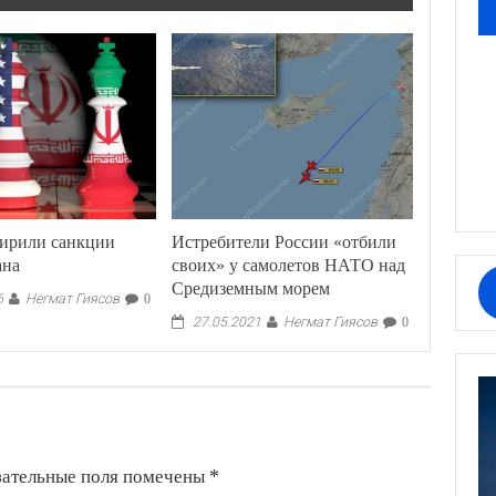
ирили санкции
Истребители России «отбили
ана
своих» у самолетов НАТО над
Средиземным морем
Негмат Гиясов
6
0
Негмат Гиясов
27.05.2021
0
зательные поля помечены
*