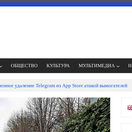
ОБЩЕСТВО
КУЛЬТУРА
МУЛЬТИМЕДИА
Н
енное удаление Telegram из App Store атакой вымогателей