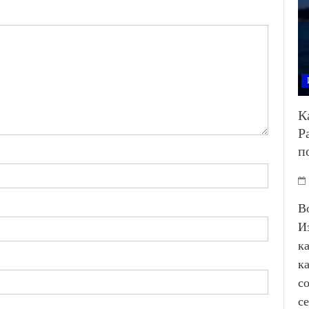
К
Р
п
В
И
к
к
с
с