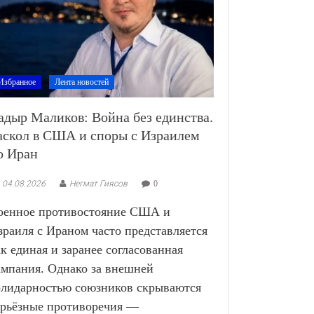
Избранное
Лента новостей
адыр Маликов: Война без единства.
аскол в США и споры с Израилем
о Иран
04.08.2026
Негмат Гиясов
0
оенное противостояние США и
зраиля с Ираном часто представляется
ак единая и заранее согласованная
ампания. Однако за внешней
олидарностью союзников скрываются
ерьёзные противоречия —