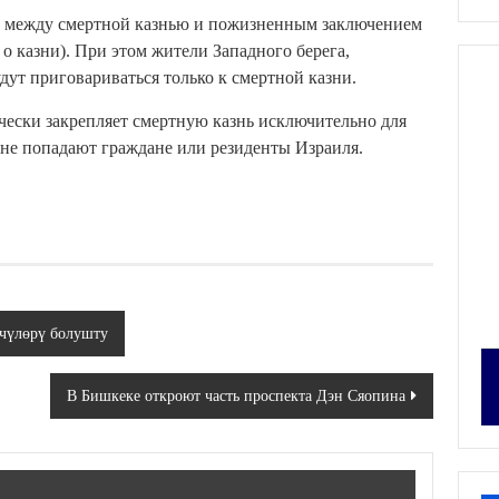
ь между смертной казнью и пожизненным заключением
 о казни). При этом жители Западного берега,
дут приговариваться только к смертной казни.
чески закрепляет смертную казнь исключительно для
 не попадают граждане или резиденты Израиля.
чүлөрү болушту
В Бишкеке откроют часть проспекта Дэн Сяопина