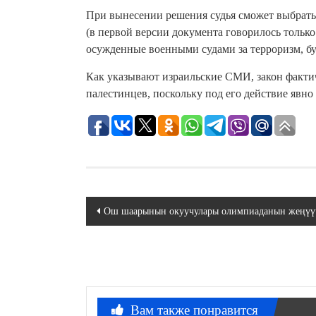
При вынесении решения судья сможет выбрат
(в первой версии документа говорилось только
осужденные военными судами за терроризм, бу
Как указывают израильские СМИ, закон факти
палестинцев, поскольку под его действие явно
Навигация
Ош шаарынын окуучулары олимпиаданын жеңүү
по
записям
Вам также понравится