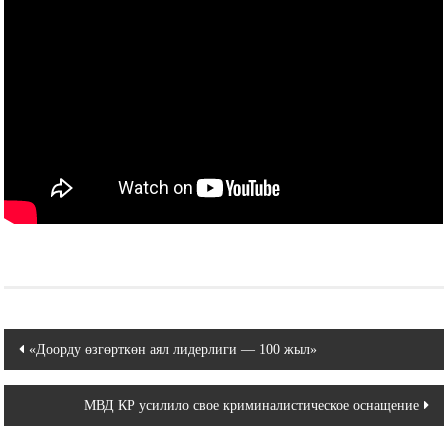
Навигация
«Доорду өзгөрткөн аял лидерлиги — 100 жыл»
по
МВД КР усилило свое криминалистическое оснащение
записям