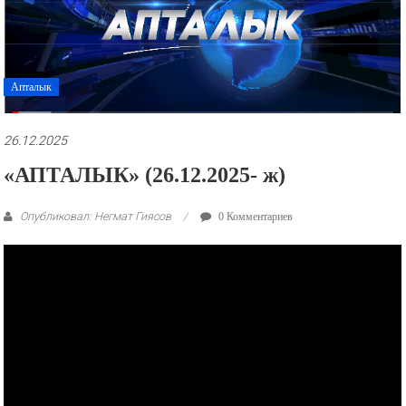
рекламные
ролики
и
презентации.
Апталык
26.12.2025
«АПТАЛЫК» (26.12.2025- ж)
Опубликовал: Негмат Гиясов
0 Комментариев