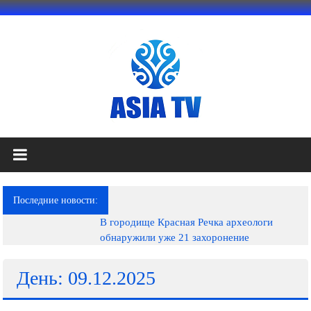
Перейти
к
содержимому
АЗИЯ
ТВ
это
Последние новости:
телеканал
В городище Красная Речка археологи
высокого
обнаружили уже 21 захоронение
качества;
документальные
фильмы,
День: 09.12.2025
музыкальные
произведения,