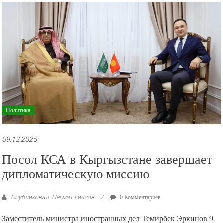
рекламные
ролики
и
презентации.
Политика
09.12.2025
Посол КСА в Кыргызстане завершает
дипломатическую миссию
Опубликовал: Негмат Гиясов
0 Комментариев
Заместитель министра иностранных дел Темирбек Эркинов 9