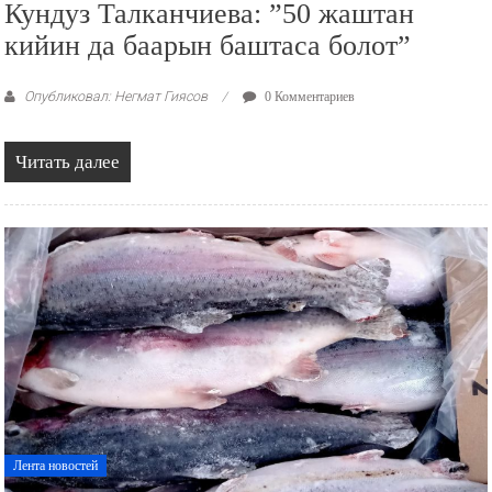
Кундуз Талканчиева: ”50 жаштан
кийин да баарын баштаса болот”
Опубликовал: Негмат Гиясов
0 Комментариев
Читать далее
Лента новостей