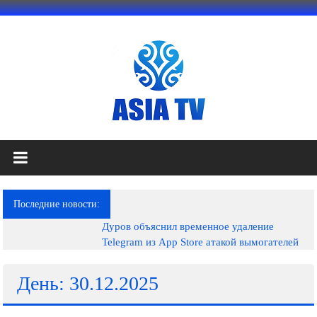
Перейти
к
содержимому
АЗИЯ
ТВ
это
Последние новости:
телеканал
Дуров объяснил временное удаление
высокого
Telegram из App Store атакой вымогателей
качества;
документальные
фильмы,
День: 30.12.2025
музыкальные
произведения,