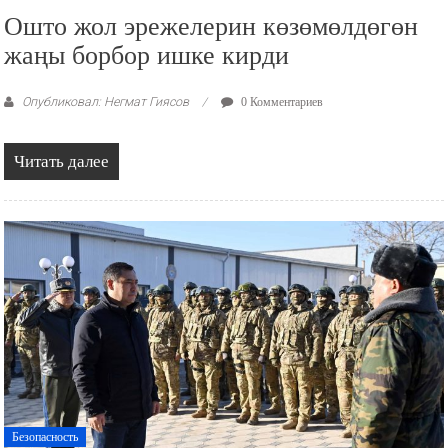
Ошто жол эрежелерин көзөмөлдөгөн
жаңы борбор ишке кирди
Опубликовал: Негмат Гиясов
0 Комментариев
Читать далее
Безопасность