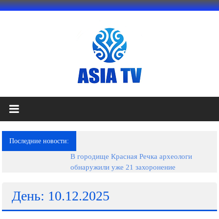
Перейти
к
содержимому
АЗИЯ
ТВ
это
Последние новости:
телеканал
В городище Красная Речка археологи
высокого
обнаружили уже 21 захоронение
качества;
документальные
фильмы,
День: 10.12.2025
музыкальные
произведения,