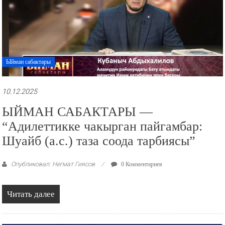
Ыйман сабактары
10.12.2025
ЫЙМАН САБАКТАРЫ —
“Адилеттикке чакырган пайгамбар:
Шуайб (а.с.) таза соода тарбиясы”
Опубликовал: Негмат Гиясов
0 Комментариев
Читать далее