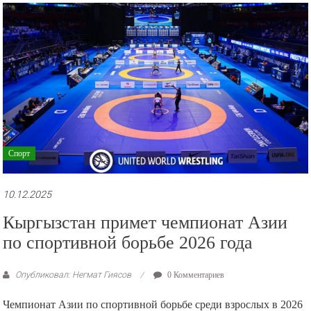
рекламные
ролики
и
презентации.
Спорт
10.12.2025
Кыргызстан примет чемпионат Азии
по спортивной борьбе 2026 года
Опубликовал: Негмат Гиясов
0 Комментариев
Чемпионат Азии по спортивной борьбе среди взрослых в 2026