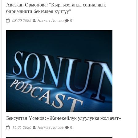
Авазкан Ормонова: “Кыргызстанда социалдык
биримдикти бекемдөө күчтүү”
Негмат Гиясов
03.09.2025
0
Бексултан Үсөнов: «Жөнөкөйлүк улуулукка жол ачат»
Негмат Гиясов
16.01.2026
0