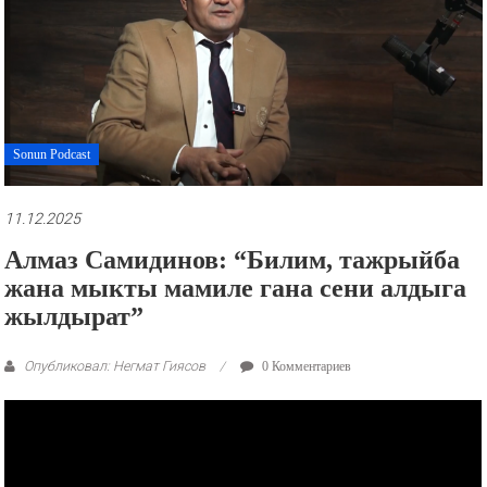
рекламные
ролики
и
презентации.
Sonun Podcast
11.12.2025
Алмаз Самидинов: “Билим, тажрыйба
жана мыкты мамиле гана сени алдыга
жылдырат”
Опубликовал: Негмат Гиясов
0 Комментариев