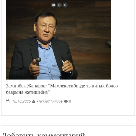
Замирбек Жапаров: “Мамлекетибизде тынчтык болсо
баарына жетишебиз”
Негмат Гиясов
18.10.2025
0
Добавить комментарий