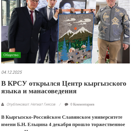
рекламные
ролики
и
презентации.
Общество
04.12.2025
В КРСУ открылся Центр кыргызского
языка и манасоведения
Опубликовал: Негмат Гиясов
0 Комментариев
В Кыргызско-Российском Славянском университете
имени Б.Н. Ельцина 4 декабря прошло торжественное