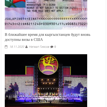
Бишкеке
В ближайшее время для кыргызстанцев будут вновь
доступны визы в США
Негмат Гиясов
18.11.2020
0