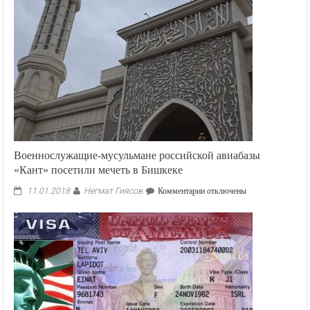
Военнослужащие-мусульмане российской авиабазы
«Кант» посетили мечеть в Бишкеке
Негмат Гиясов
к
11.01.2018
Комментарии
отключены
записи
Военнослужащие-
мусульмане
российской
авиабазы
«Кант»
посетили
мечеть
в