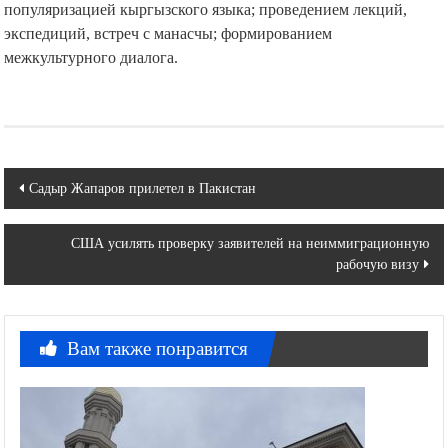
популяризацией кыргызского языка; проведением лекций,
экспедиций, встреч с манасчы; формированием
межкультурного диалога.
Навигация
Садыр Жапаров прилетел в Пакистан
по
США усилять проверку заявителей на неиммиграционную
записям
рабочую визу
Вам также понравится