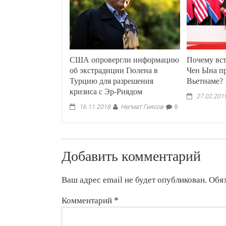
США опровергли информацию
Почему вс
об экстрадиции Гюлена в
Чен Ына п
Турцию для разрешения
Вьетнаме?
кризиса с Эр-Риядом
27.02.201
Негмат Гиясов
16.11.2018
0
Добавить комментарий
Ваш адрес email не будет опубликован.
Обя
Комментарий
*