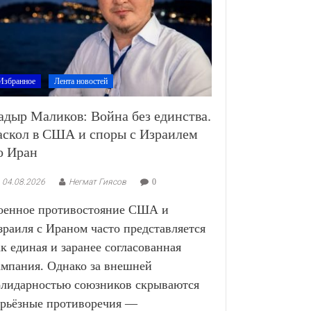
Избранное
Лента новостей
адыр Маликов: Война без единства.
аскол в США и споры с Израилем
о Иран
04.08.2026
Негмат Гиясов
0
оенное противостояние США и
зраиля с Ираном часто представляется
ак единая и заранее согласованная
ампания. Однако за внешней
олидарностью союзников скрываются
ерьёзные противоречия —