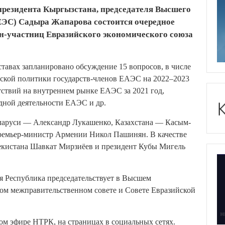
 президента Кыргызстана, председателя Высшего
ЕЭС) Садыра Жапарова состоится очередное
ан-участниц Евразийского экономического союза
ставах запланировано обсуждение 15 вопросов, в числе
ской политики государств-членов ЕАЭС на 2022–2023
тствий на внутреннем рынке ЕАЭС за 2021 год,
дной деятельности ЕАЭС и др.
ларуси — Александр Лукашенко, Казахстана — Касым-
ремьер-министр Армении Никол Пашинян. В качестве
екистана Шавкат Мирзиёев и президент Кубы Мигель
я Республика председательствует в Высшем
ком межправительственном совете и Совете Евразийской
ом эфире НТРК, на страницах в социальных сетях.