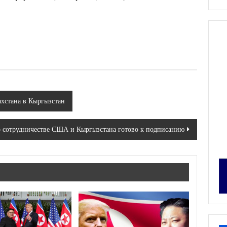
хстана в Кыргызстан
о сотрудничестве США и Кыргызстана готово к подписанию