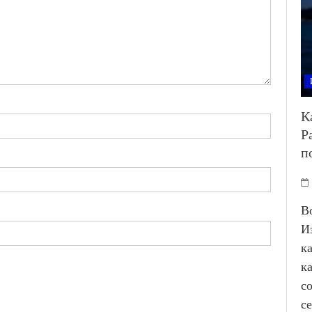
К
Р
п
В
И
к
к
с
с