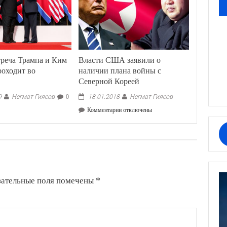
треча Трампа и Ким
Власти США заявили о
роходит во
наличии плана войны с
Северной Кореей
Негмат Гиясов
Негмат Гиясов
9
0
18.01.2018
к
Комментарии
отключены
записи
Власти
США
заявили
о
наличии
плана
зательные поля помечены
*
войны
с
Северной
Кореей