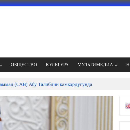
ОБЩЕСТВО
КУЛЬТУРА
МУЛЬТИМЕДИА
Н
ммад (САВ) Абу Талибдин камкордугунда