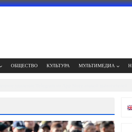
ОБЩЕСТВО
КУЛЬТУРА
МУЛЬТИМЕДИА
Н
енное удаление Telegram из App Store атакой вымогателей