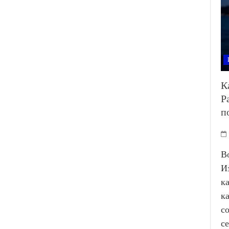
К
Р
п
В
И
к
к
с
с