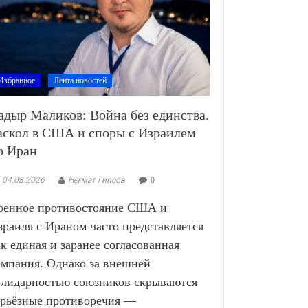
Избранное
Лента новостей
адыр Маликов: Война без единства.
аскол в США и споры с Израилем
о Иран
04.08.2026
Негмат Гиясов
0
оенное противостояние США и
зраиля с Ираном часто представляется
ак единая и заранее согласованная
ампания. Однако за внешней
олидарностью союзников скрываются
ерьёзные противоречия —