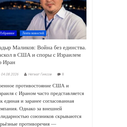
Избранное
Лента новостей
адыр Маликов: Война без единства.
аскол в США и споры с Израилем
о Иран
04.08.2026
Негмат Гиясов
0
оенное противостояние США и
зраиля с Ираном часто представляется
ак единая и заранее согласованная
ампания. Однако за внешней
олидарностью союзников скрываются
ерьёзные противоречия —