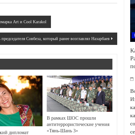
марка Art и Cool Karakol
ь председателя Совбеза, который ранее возглавлял Назарбаев
К
Р
п
В
И
к
к
В рамках ШОС прошли
с
антитеррористические учения
«Тянь-Шань 3»
с
кий дипломат