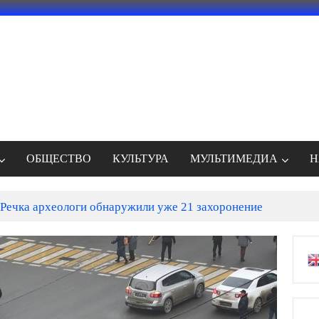
ОБЩЕСТВО
КУЛЬТУРА
МУЛЬТИМЕДИА
Н
Речка археологи обнаружили уже 21 захоронение