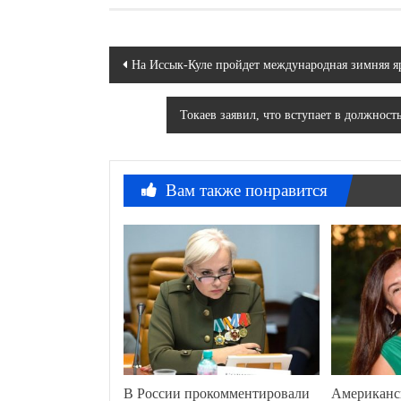
Навигация
На Иссык-Куле пройдет международная зимняя яр
по
Токаев заявил, что вступает в должност
записям
Вам также понравится
В России прокомментировали
Американс