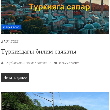
Жаңылыктар
21.01.2022
Түркиядагы билим саякаты
Опубликовал: Негмат Гиясов
0 Комментариев
Читать далее