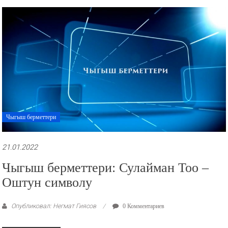
Чыгыш берметтери
21.01.2022
Чыгыш берметтери: Сулайман Тоо –
Оштун символу
Опубликовал: Негмат Гиясов
0 Комментариев