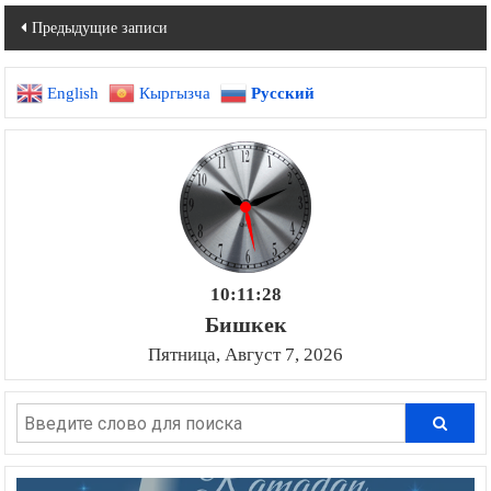
Навигация
Предыдущие записи
по
English
Кыргызча
Русский
записям
10:11:29
Бишкек
Пятница, Август 7, 2026