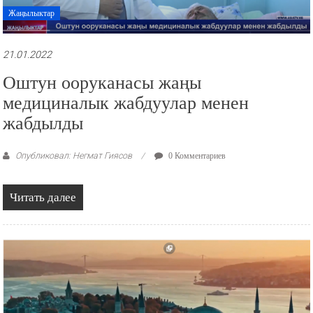
Жаңылыктар
21.01.2022
Оштун ооруканасы жаңы
медициналык жабдуулар менен
жабдылды
Опубликовал: Негмат Гиясов
0 Комментариев
Читать далее