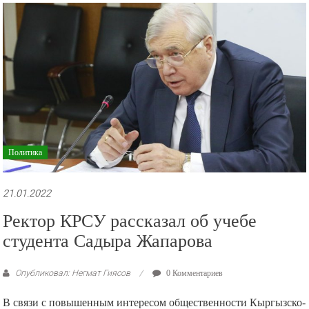
рекламные
ролики
и
презентации.
Политика
21.01.2022
Ректор КРСУ рассказал об учебе
студента Садыра Жапарова
Опубликовал: Негмат Гиясов
0 Комментариев
В связи с повышенным интересом общественности Кыргызско-