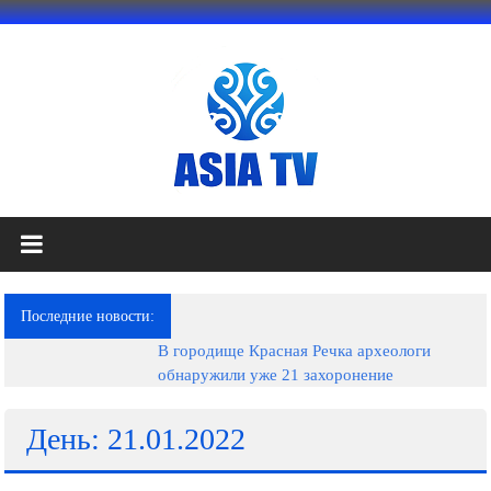
Перейти
к
содержимому
АЗИЯ
ТВ
это
Последние новости:
телеканал
В городище Красная Речка археологи
высокого
обнаружили уже 21 захоронение
качества;
документальные
фильмы,
День: 21.01.2022
музыкальные
произведения,