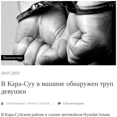
рекламные
ролики
и
презентации.
Происшествие
05.01.2022
В Кара-Суу в машине обнаружен труп
девушки
Опубликовал: Негмат Гиясов
0 Комментариев
В Кара-Суйском районе в салоне автомобиля Hyundai Sonata