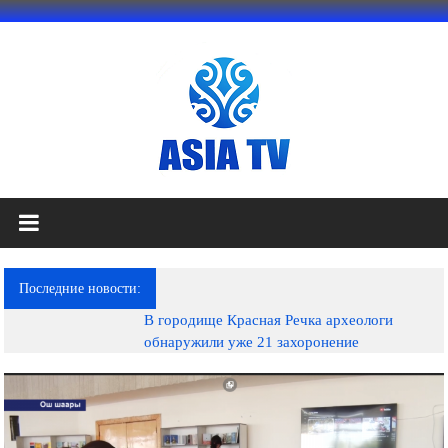
Перейти
к
содержимому
АЗИЯ
ТВ
это
Последние новости:
телеканал
В городище Красная Речка археологи
высокого
обнаружили уже 21 захоронение
качества;
документальные
фильмы,
музыкальные
произведения,