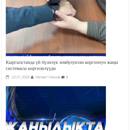
Кыргызстанда үй бүлөлүк зомбулуктан коргоонун жаңы
системасы киргизилүүдө
Негмат Гиясов
23.01.2026
0