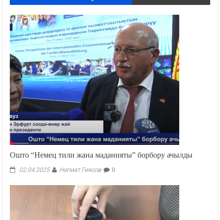
Ошто “Немец тили жана маданияты” борбору ачылды
Негмат Гиясов
02.04.2025
0