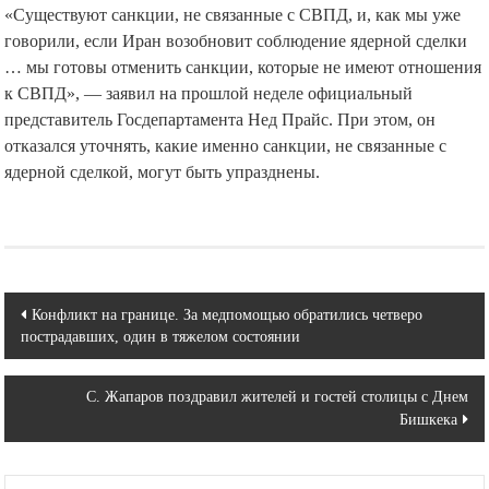
«Существуют санкции, не связанные с СВПД, и, как мы уже
говорили, если Иран возобновит соблюдение ядерной сделки
… мы готовы отменить санкции, которые не имеют отношения
к СВПД», — заявил на прошлой неделе официальный
представитель Госдепартамента Нед Прайс. При этом, он
отказался уточнять, какие именно санкции, не связанные с
ядерной сделкой, могут быть упразднены.
Навигация
Конфликт на границе. За медпомощью обратились четверо
пострадавших, один в тяжелом состоянии
по
записям
С. Жапаров поздравил жителей и гостей столицы с Днем
Бишкека