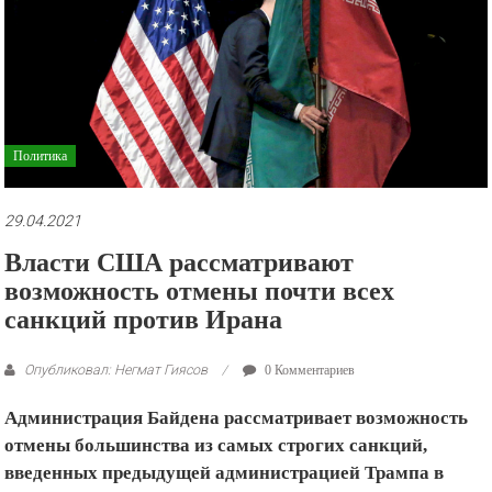
рекламные
ролики
и
презентации.
Политика
29.04.2021
Власти США рассматривают
возможность отмены почти всех
санкций против Ирана
Опубликовал: Негмат Гиясов
0 Комментариев
Администрация Байдена рассматривает возможность
отмены большинства из самых строгих санкций,