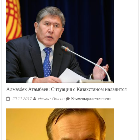
Алмазбек Атамбаев: Ситуация с Казахстаном наладится
Негмат Гиясов
к
20.11.2017
Комментарии
отключены
записи
Алмазбек
Атамбаев:
Ситуация
с
Казахстаном