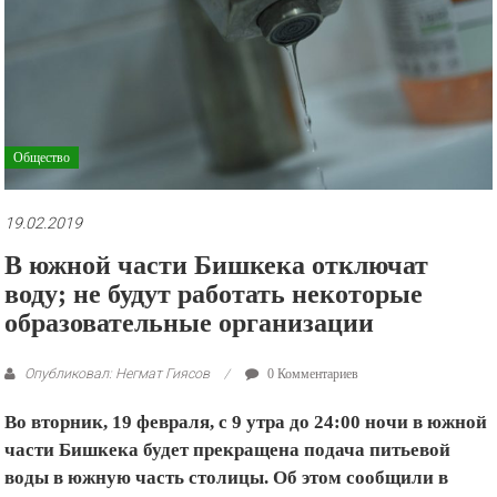
рекламные
ролики
и
презентации.
Общество
19.02.2019
В южной части Бишкека отключат
воду; не будут работать некоторые
образовательные организации
Опубликовал: Негмат Гиясов
0 Комментариев
Во вторник, 19 февраля, с 9 утра до 24:00 ночи в южной
части Бишкека
будет прекращена подача питьевой
воды в южную часть столицы. Об этом сообщили в