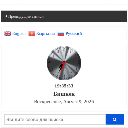
Навигация
Предыдущие записи
по
English
Кыргызча
Русский
записям
19:35:34
Бишкек
Воскресенье, Август 9, 2026