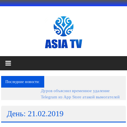
Перейти
к
содержимому
АЗИЯ
ТВ
это
Последние новости:
телеканал
Дуров объяснил временное удаление
высокого
Telegram из App Store атакой вымогателей
качества;
документальные
фильмы,
День: 21.02.2019
музыкальные
произведения,