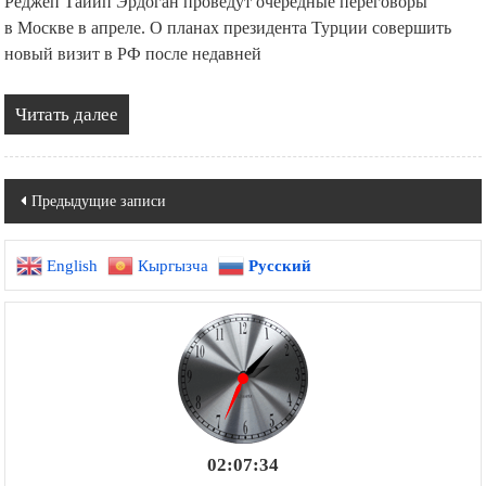
Реджеп Тайип Эрдоган проведут очередные переговоры
в Москве в апреле. О планах президента Турции совершить
новый визит в РФ после недавней
Читать далее
Навигация
Предыдущие записи
по
English
Кыргызча
Русский
записям
02:07:35