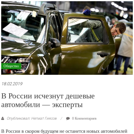
рекламные
ролики
и
презентации.
Общество
18.02.2019
В России исчезнут дешевые
автомобили — эксперты
Опубликовал: Негмат Гиясов
0 Комментариев
В России в скором будущем не останется новых автомобилей