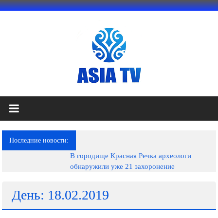
Перейти
к
содержимому
АЗИЯ
ТВ
это
Последние новости:
телеканал
В городище Красная Речка археологи
высокого
обнаружили уже 21 захоронение
качества;
документальные
фильмы,
День: 18.02.2019
музыкальные
произведения,