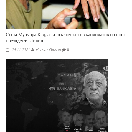
Сына Муамара Каддафи исключили из кандидатов на пост
президента Ливии
Негмат Гиясов
26.11.2021
0