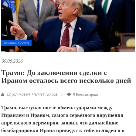
рекламные
ролики
и
презентации.
Ближний Восток
09.06.2026
Трамп: До заключения сделки с
Ираном осталось всего несколько дней
Опубликовал: Негмат Гиясов
0 Комментариев
Трамп, выступая после обмена ударами между
Израилем и Ираном, самого серьезного нарушения
апрельского перемирия, заявил, что дальнейшие
бомбардировки Ирана приведут к гибели людей и к