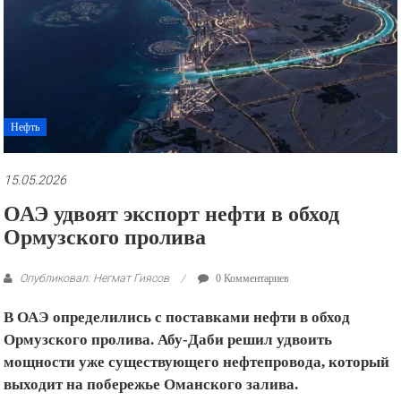
рекламные
ролики
и
презентации.
Нефть
15.05.2026
ОАЭ удвоят экспорт нефти в обход
Ормузского пролива
Опубликовал: Негмат Гиясов
0 Комментариев
В ОАЭ определились с поставками нефти в обход
Ормузского пролива. Абу-Даби решил удвоить
мощности уже существующего нефтепровода, который
выходит на побережье Оманского залива.