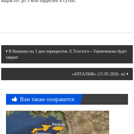
вырастет до 5 млн баррелей в сутки.
Навигация
В Бишкеке на 3 дня перекресток Л.Толстого—Термечикова будет
закрыт
по
записям
«АПТАЛЫК» (15.05.2026- ж)
Вам также понравится