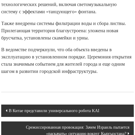
технологических решений, включая светомузыкальную
систему с эффектами «танцующего» фонтана.
Также внедрены системы фильтрации воды и сбора листвы.
Прилегающая территория благоустроена: уложена новая
брусчатка, установлены скамейки и урны.
В ведомстве подчеркнули, что оба объекта введены в
эксплуатацию в установленном порядке. Церемония открытия
стала значимым событием для жителей города и еще одним
шагом в развитии городской инфраструктуры.
Навигация
В Китае представили универсального робота KAI
по
Срежиссированная провокация: Зачем Израиль пытается
записям
«раскачать» ситуацию вокруг Кыргызстана?