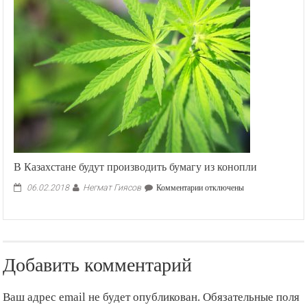
В Казахстане будут производить бумагу из конопли
Негмат Гиясов
к
06.02.2018
Комментарии
отключены
записи
В
Казахстане
будут
производить
Добавить комментарий
бумагу
из
конопли
Ваш адрес email не будет опубликован.
Обязательные поля