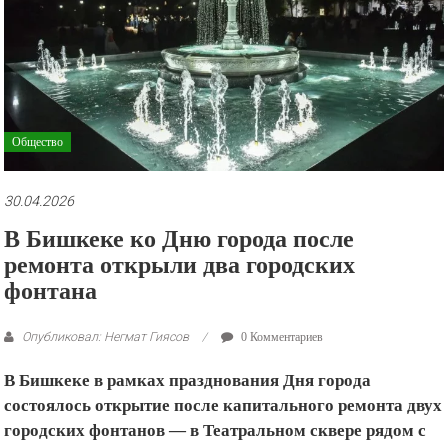
рекламные
ролики
и
презентации.
Общество
30.04.2026
В Бишкеке ко Дню города после
ремонта открыли два городских
фонтана
Опубликовал: Негмат Гиясов
0 Комментариев
В Бишкеке в рамках празднования Дня города
состоялось открытие после капитального ремонта двух
городских фонтанов — в Театральном сквере рядом с