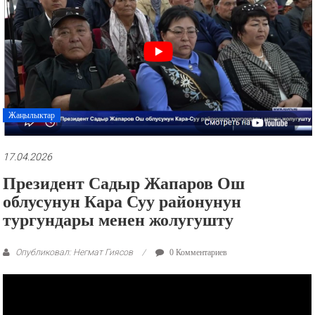
рекламные
ролики
и
презентации.
Жаңылыктар
17.04.2026
Президент Садыр Жапаров Ош
облусунун Кара Суу районунун
тургундары менен жолугушту
Опубликовал: Негмат Гиясов
0 Комментариев